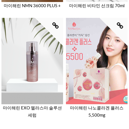
마이해린 NMN 36000 PLUS +
마이해린 비타민 선크림 70ml
마이해린 EXO 멜라스마 솔루션
마이해린 나노콜라겐 플러스
세럼
5,500mg